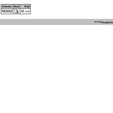
Artikelnr
Blad
Höjd
521012
46 cm
<<<
Föregående