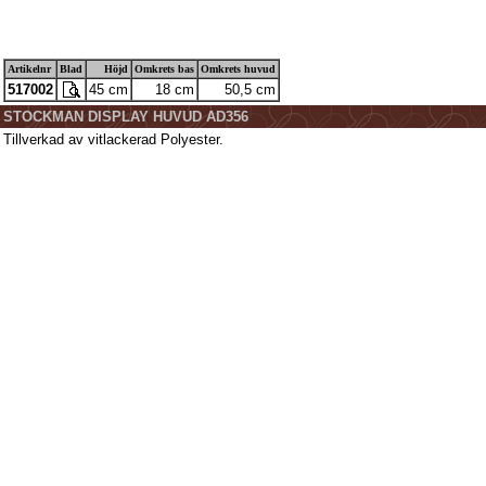
Artikelnr
Blad
Höjd
Omkrets bas
Omkrets huvud
517002
45 cm
18 cm
50,5 cm
STOCKMAN DISPLAY HUVUD AD356
Tillverkad av vitlackerad Polyester.