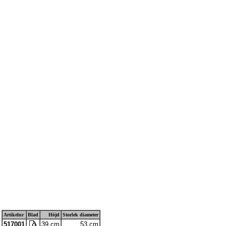
Artikelnr
Blad
Höjd
Storlek diameter
517001
39 cm
53 cm