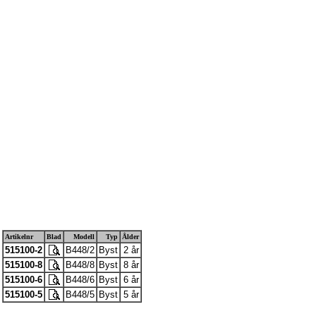
Artikelnr
Blad
Modell
Typ
Ålder
515100-2
B448/2
Byst
2 år
515100-8
B448/8
Byst
8 år
515100-6
B448/6
Byst
6 år
515100-5
B448/5
Byst
5 år