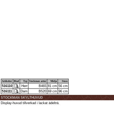
Artikelnr
Blad
Typ
Stockman artnr
Midja
Stuss
516110
Herr
B465
81 cm
56 cm
516111
Dam
B520
69 cm
96 cm
STOCKMAN SKYLTHUVUD
Display-huvud tillverkad i lackat ädelträ.