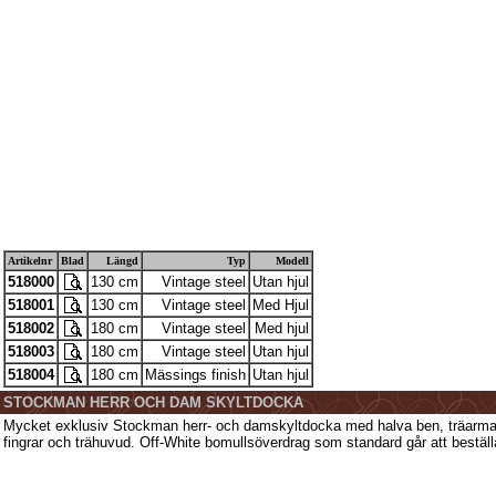
Artikelnr
Blad
Längd
Typ
Modell
518000
130 cm
Vintage steel
Utan hjul
518001
130 cm
Vintage steel
Med Hjul
518002
180 cm
Vintage steel
Med hjul
518003
180 cm
Vintage steel
Utan hjul
518004
180 cm
Mässings finish
Utan hjul
STOCKMAN HERR OCH DAM SKYLTDOCKA
Mycket exklusiv Stockman herr- och damskyltdocka med halva ben, träarmar 
fingrar och trähuvud. Off-White bomullsöverdrag som standard går att beställ