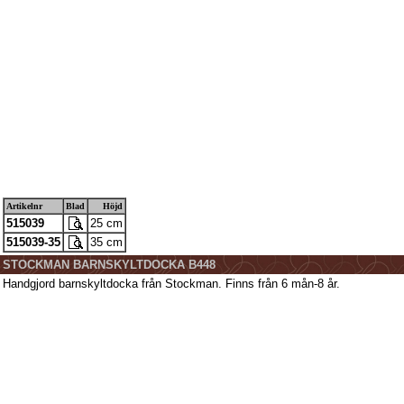
Artikelnr
Blad
Höjd
515039
25 cm
515039-35
35 cm
STOCKMAN BARNSKYLTDOCKA B448
Handgjord barnskyltdocka från Stockman. Finns från 6 mån-8 år.