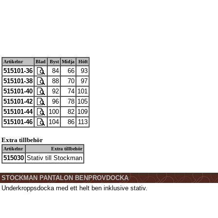
Artikelnr
Blad
Byst
Midja
Höft
515101-36
84
66
93
515101-38
88
70
97
515101-40
92
74
101
515101-42
96
78
105
515101-44
100
82
109
515101-46
104
86
113
Extra tillbehör
Artikelnr
Extra tillbehör
515030
Stativ till Stockman
STOCKMAN PANTALON BENPROVDOCKA
Underkroppsdocka med ett helt ben inklusive stativ.