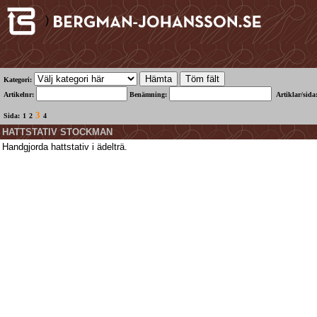
)
Kategori:
Artikelnr:
Benämning:
Artiklar/sida
3
Sida:
1
2
4
HATTSTATIV STOCKMAN
Handgjorda hattstativ i ädelträ.