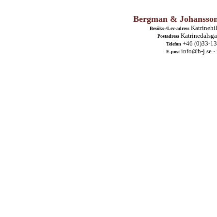
Bergman & Johansson
Katrinehil
Besöks-/Lev-adress
Katrinedalsga
Postadress
+46 (0)33-1
Telefon
info@b-j.se ⋅
E-post