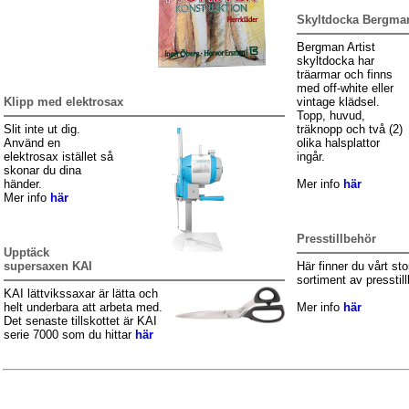
Skyltdocka Bergman
Bergman Artist
skyltdocka har
träarmar och finns
med off-white eller
Klipp med elektrosax
vintage klädsel.
Topp, huvud,
Slit inte ut dig.
träknopp och två (2)
Använd en
olika halsplattor
elektrosax istället så
ingår.
skonar du dina
händer.
Mer info
här
Mer info
här
Presstillbehör
Upptäck
supersaxen KAI
Här finner du vårt sto
sortiment av presstill
KAI lättvikssaxar är lätta och
helt underbara att arbeta med.
Mer info
här
Det senaste tillskottet är KAI
serie 7000 som du hittar
här