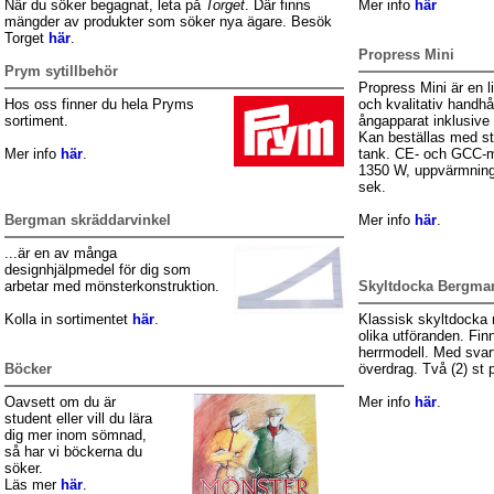
När du söker begagnat, leta på
Torget
. Där finns
Mer info
här
mängder av produkter som söker nya ägare. Besök
Torget
här
.
Propress Mini
Prym sytillbehör
Propress Mini är en l
Hos oss finner du hela Pryms
och kvalitativ handhå
sortiment.
ångapparat inklusive
Kan beställas med st
Mer info
här
.
tank. CE- och GCC-m
1350 W, uppvärmning
sek.
Bergman skräddarvinkel
Mer info
här
.
...är en av många
designhjälpmedel för dig som
arbetar med mönsterkonstruktion.
Skyltdocka Bergman
Kolla in sortimentet
här
.
Klassisk skyltdocka 
olika utföranden. Fin
herrmodell. Med svart 
Böcker
överdrag. Två (2) st 
Oavsett om du är
Mer info
här
.
student eller vill du lära
dig mer inom sömnad,
så har vi böckerna du
söker.
Läs mer
här
.