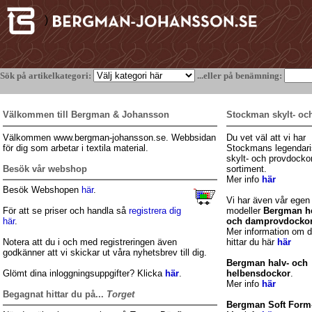
)
Sök på artikelkategori:
...eller på benämning:
Välkommen till Bergman & Johansson
Stockman skylt- oc
Välkommen www.bergman-johansson.se. Webbsidan
Du vet väl att vi har
för dig som arbetar i textila material.
Stockmans legendar
skylt- och provdockor
Besök vår webshop
sortiment.
Mer info
här
Besök Webshopen
här
.
Vi har även vår egen
För att se priser och handla så
registrera dig
modeller
Bergman he
här
.
och damprovdocko
Mer information om 
Notera att du i och med registreringen även
hittar du här
här
godkänner att vi skickar ut våra nyhetsbrev till dig.
Bergman halv- och
Glömt dina inloggningsuppgifter? Klicka
här
.
helbensdockor
.
Mer info
här
Begagnat hittar du på...
Torget
Bergman Soft Form